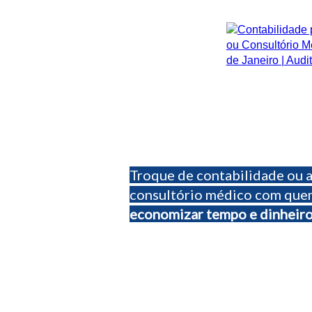
DOUTOR, PARE 
PERDER TEMPO 
Troque de contabilidade ou ab
consultório médico com quem
economizar tempo e dinheir
Nossos profissionais especializa
médicos irão analisar cada mínim
montar um planejamento tributá
seus impostos e acabando com b