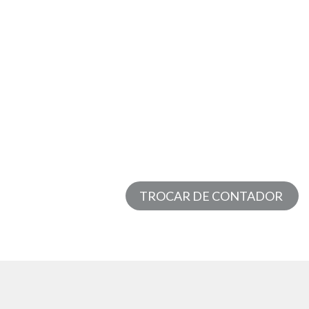
E o que é melhor:
DE GRAÇA
.
Isso mesmo! Não vamos cobrar n
tributário!
Se essa solução já é atrativa par
contabilidade ou então abra a sua
conosco, saiba que isso é apenas
TROCAR DE CONTADOR