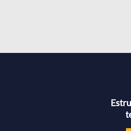
Estru
t