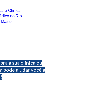
AGORA DE
E DINHEIRO
!
ra a sua clínica ou
 pode ajudar você a
o
!
dos em contabilidade para
o aspecto da sua gestão para
rio
visando a redução dos
urocracias
desnecessárias!