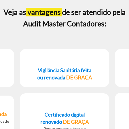
Veja as
vantagens
de ser atendido pela
Audit Master Contadores:
Vigilância Sanitária feita
ou renovada
DE GRAÇA
nda
Certificado digital
renovado
DE GRAÇA
lidade
Pague apenas a taxa de