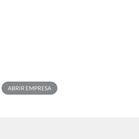
ada pelo seu planejamento
a que você troque de
 clínica ou consultório
 o começo!
ABRIR EMPRESA